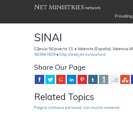
Net Ministries
network
Providing
SINAI
C/Jesús 56 puerta 13, • Valencia (España), Valencia 4
963847829
•
http://web.jet.es/warlord
Share Our Page
Related Topics
Pagina cristiana personal
,
con mucho material