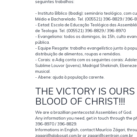
seguintes trabalhos:
- Instituto Bíblico (Ibadig): seminário teológico, com 
Médio e Bacharelado. Tel. (005521) 396-8829 / 396-
- Eetad: Escola de Educação Teológica das Assembléi
de Teologia. Tel. (005521) 396-8829 / 396-8970
- Evangelismo: todos os domingos, às 15h, culto evan
pública.
- Equipe Resgate: trabalho evangelístico junto à popu
distribuição de alimentos, roupas e remédios.
- Corais: a Adig conta com os seguintes corais: Adole
Sublime Louvor (jovens), Madrigal Shekinah, Ebenez
musical.
- Abene: ajuda à população carente.
THE VICTORY IS OURS
BLOOD OF CHRIST!!!
We are a brazillian pentecostal Assemblies of God.
Any information you need, get in touch through the
396-8970 / 396-8829.
Informations in English, contact Maurício Zágari, thro
zagari@globosat.com.br or zagari@centroin.com.br